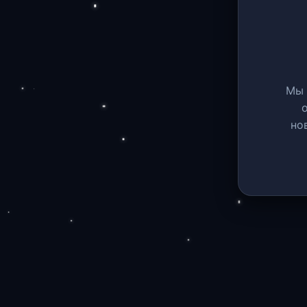
Мы 
но