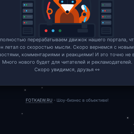
полностью перерабатываем движок нашего портала, ч
он летал со скоростью мысли. Скоро вернемся c новым
востями, комментариями и реакциями! И это точно не в
Много нового будет для читателей и рекламодателей.
Скоро увидимся, друзья 👀
FOTKAEW.RU
- Шоу-бизнес в объективе!