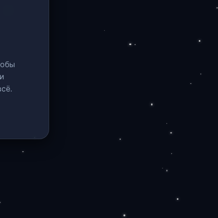
тобы
и
сё.