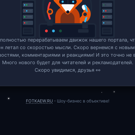
полностью перерабатываем движок нашего портала, ч
он летал со скоростью мысли. Скоро вернемся c новым
востями, комментариями и реакциями! И это точно не в
Много нового будет для читателей и рекламодателей.
Скоро увидимся, друзья 👀
FOTKAEW.RU
- Шоу-бизнес в объективе!