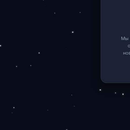
Мы 
но