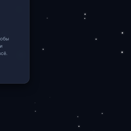
тобы
и
сё.