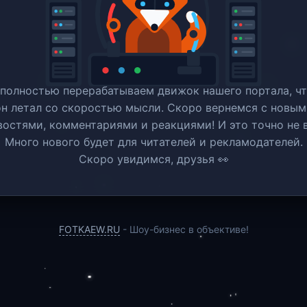
полностью перерабатываем движок нашего портала, ч
он летал со скоростью мысли. Скоро вернемся c новым
востями, комментариями и реакциями! И это точно не в
Много нового будет для читателей и рекламодателей.
Скоро увидимся, друзья 👀
FOTKAEW.RU
- Шоу-бизнес в объективе!