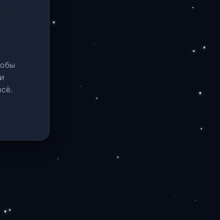
тобы
и
сё.