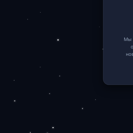
Мы 
но