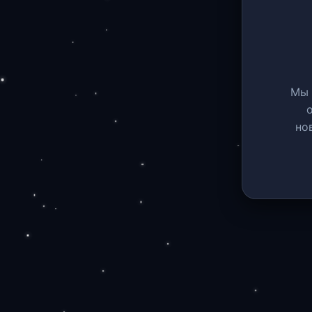
Мы 
но