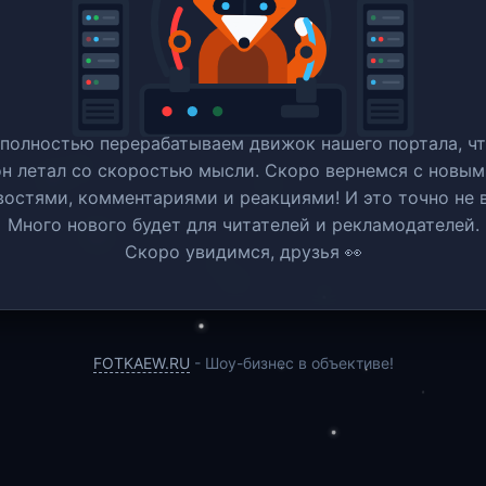
полностью перерабатываем движок нашего портала, ч
он летал со скоростью мысли. Скоро вернемся c новым
востями, комментариями и реакциями! И это точно не в
Много нового будет для читателей и рекламодателей.
Скоро увидимся, друзья 👀
FOTKAEW.RU
- Шоу-бизнес в объективе!