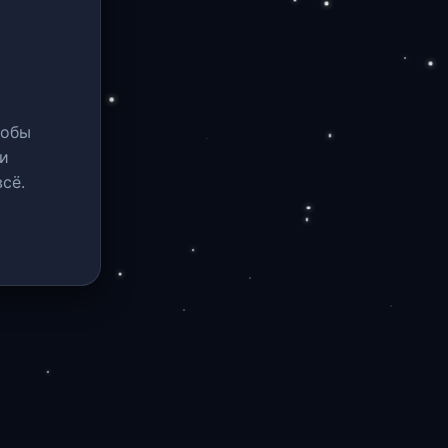
тобы
и
сё.