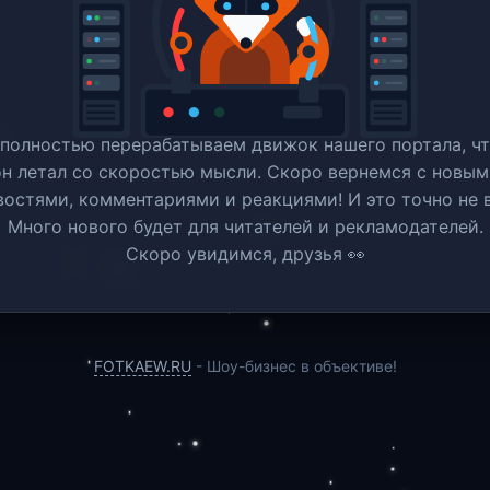
полностью перерабатываем движок нашего портала, ч
он летал со скоростью мысли. Скоро вернемся c новым
востями, комментариями и реакциями! И это точно не в
Много нового будет для читателей и рекламодателей.
Скоро увидимся, друзья 👀
FOTKAEW.RU
- Шоу-бизнес в объективе!