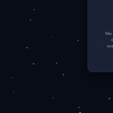
Мы 
но