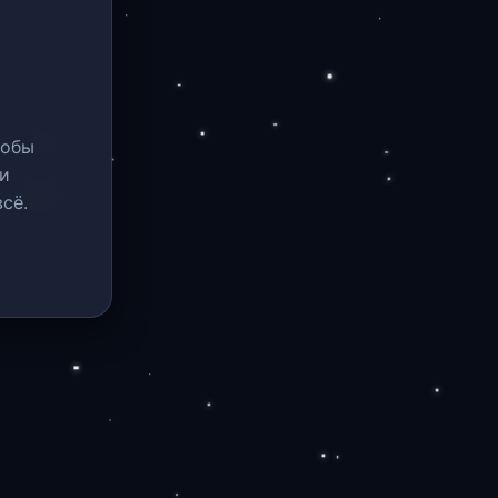
тобы
и
сё.