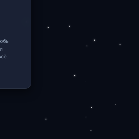
тобы
и
сё.