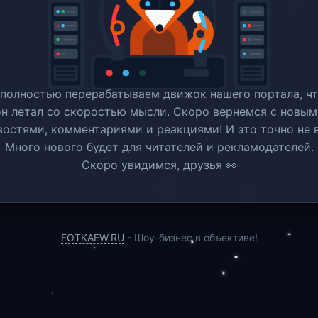
полностью перерабатываем движок нашего портала, ч
он летал со скоростью мысли. Скоро вернемся c новым
востями, комментариями и реакциями! И это точно не в
Много нового будет для читателей и рекламодателей.
Скоро увидимся, друзья 👀
FOTKAEW.RU
- Шоу-бизнес в объективе!