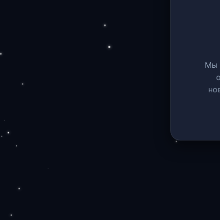
Мы 
но