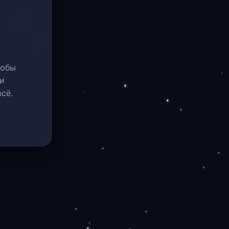
тобы
и
сё.