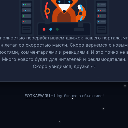
полностью перерабатываем движок нашего портала, ч
он летал со скоростью мысли. Скоро вернемся c новым
востями, комментариями и реакциями! И это точно не в
Много нового будет для читателей и рекламодателей.
Скоро увидимся, друзья 👀
FOTKAEW.RU
- Шоу-бизнес в объективе!