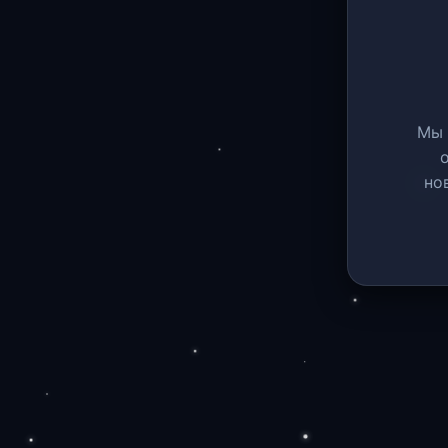
Мы 
но