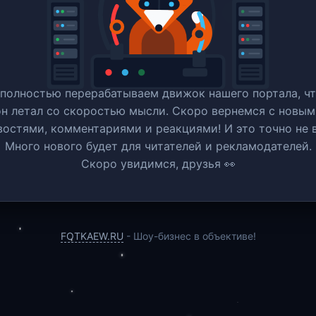
полностью перерабатываем движок нашего портала, ч
он летал со скоростью мысли. Скоро вернемся c новым
востями, комментариями и реакциями! И это точно не в
Много нового будет для читателей и рекламодателей.
Скоро увидимся, друзья 👀
FOTKAEW.RU
- Шоу-бизнес в объективе!