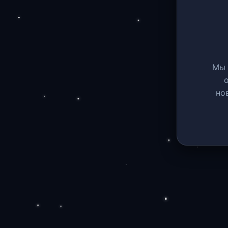
Мы 
но