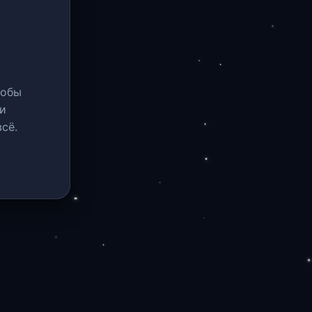
тобы
и
сё.