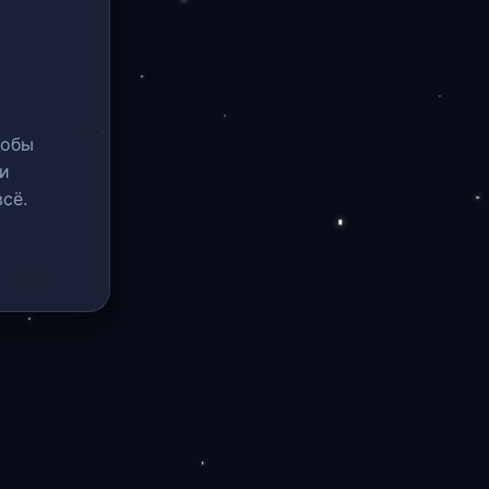
тобы
и
сё.