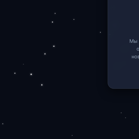
Мы 
но