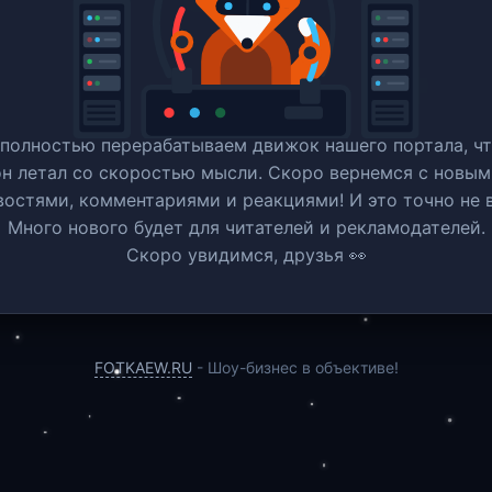
полностью перерабатываем движок нашего портала, ч
он летал со скоростью мысли. Скоро вернемся c новым
востями, комментариями и реакциями! И это точно не в
Много нового будет для читателей и рекламодателей.
Скоро увидимся, друзья 👀
FOTKAEW.RU
- Шоу-бизнес в объективе!