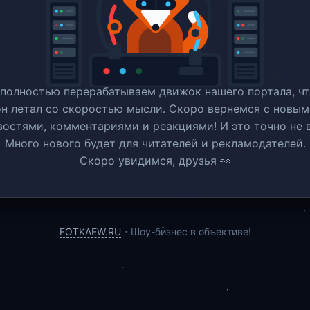
полностью перерабатываем движок нашего портала, ч
он летал со скоростью мысли. Скоро вернемся c новым
востями, комментариями и реакциями! И это точно не в
Много нового будет для читателей и рекламодателей.
Скоро увидимся, друзья 👀
FOTKAEW.RU
- Шоу-бизнес в объективе!