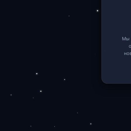
Мы 
но