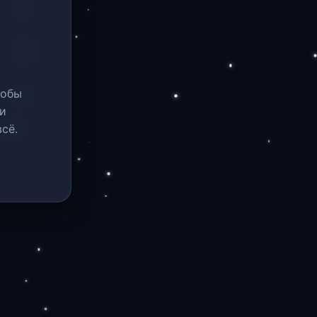
тобы
и
сё.