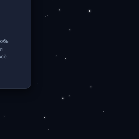
тобы
и
сё.