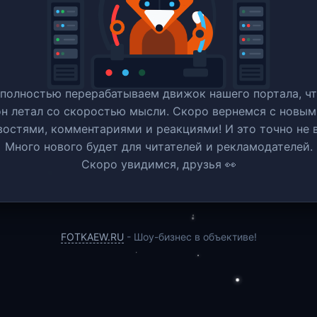
полностью перерабатываем движок нашего портала, ч
он летал со скоростью мысли. Скоро вернемся c новым
востями, комментариями и реакциями! И это точно не в
Много нового будет для читателей и рекламодателей.
Скоро увидимся, друзья 👀
FOTKAEW.RU
- Шоу-бизнес в объективе!