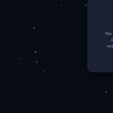
Мы 
но