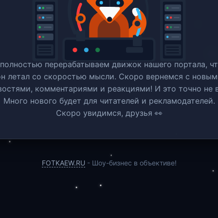
полностью перерабатываем движок нашего портала, ч
он летал со скоростью мысли. Скоро вернемся c новым
востями, комментариями и реакциями! И это точно не в
Много нового будет для читателей и рекламодателей.
Скоро увидимся, друзья 👀
FOTKAEW.RU
- Шоу-бизнес в объективе!