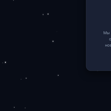
Мы 
но