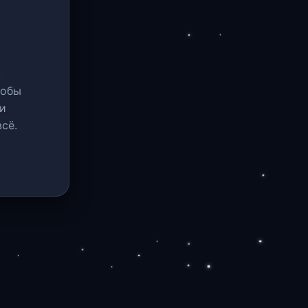
тобы
и
сё.