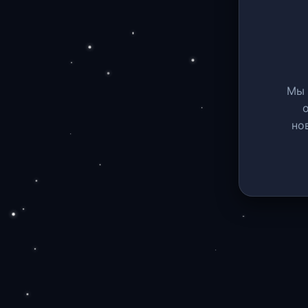
Мы 
но