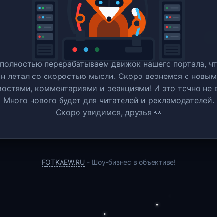
полностью перерабатываем движок нашего портала, ч
он летал со скоростью мысли. Скоро вернемся c новым
востями, комментариями и реакциями! И это точно не в
Много нового будет для читателей и рекламодателей.
Скоро увидимся, друзья 👀
FOTKAEW.RU
- Шоу-бизнес в объективе!