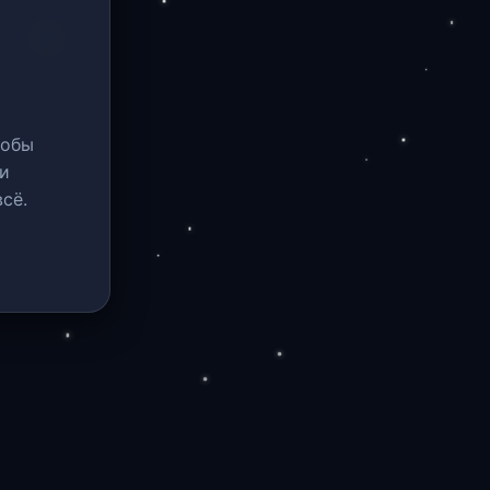
тобы
и
сё.