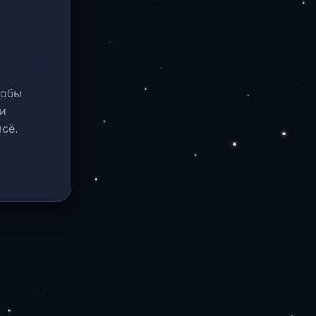
тобы
и
сё.