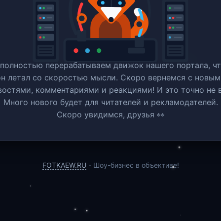
полностью перерабатываем движок нашего портала, ч
он летал со скоростью мысли. Скоро вернемся c новым
востями, комментариями и реакциями! И это точно не в
Много нового будет для читателей и рекламодателей.
Скоро увидимся, друзья 👀
FOTKAEW.RU
- Шоу-бизнес в объективе!