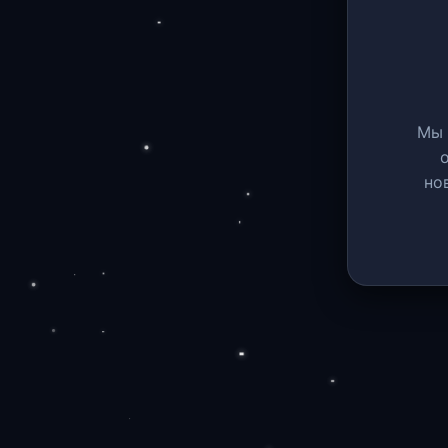
Мы 
но