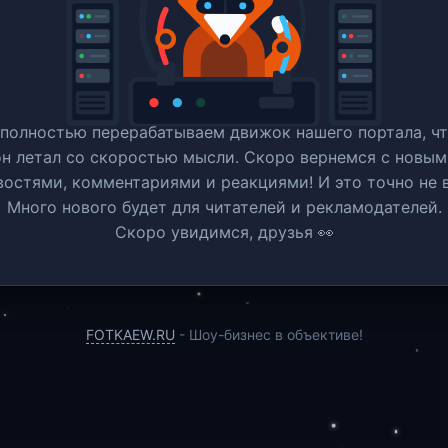
полностью перерабатываем движок нашего портала, ч
он летал со скоростью мысли. Скоро вернемся c новым
востями, комментариями и реакциями! И это точно не в
Много нового будет для читателей и рекламодателей.
Скоро увидимся, друзья 👀
FOTKAEW.RU
- Шоу-бизнес в объективе!