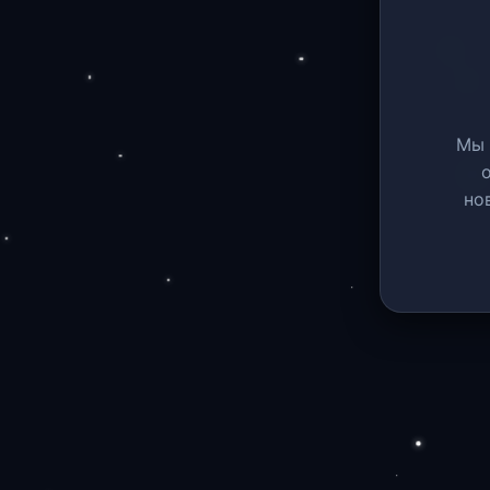
Мы 
но