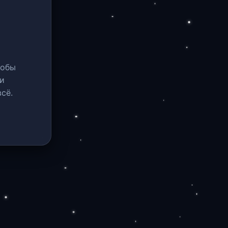
тобы
и
сё.