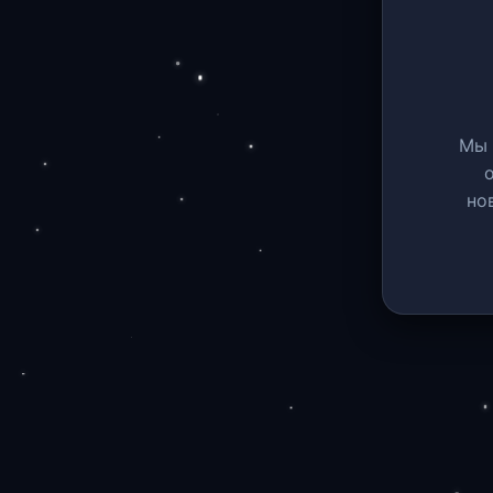
Мы 
но