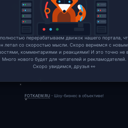
полностью перерабатываем движок нашего портала, ч
он летал со скоростью мысли. Скоро вернемся c новым
востями, комментариями и реакциями! И это точно не в
Много нового будет для читателей и рекламодателей.
Скоро увидимся, друзья 👀
FOTKAEW.RU
- Шоу-бизнес в объективе!