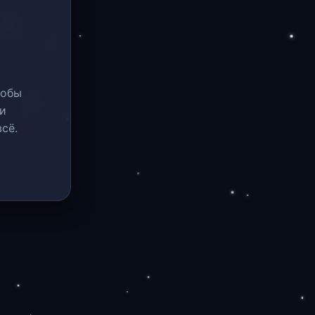
тобы
и
сё.