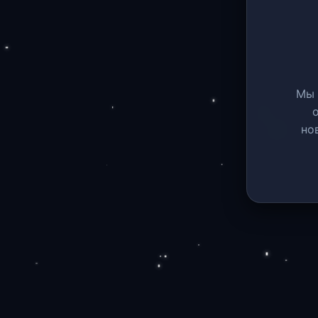
Мы 
но