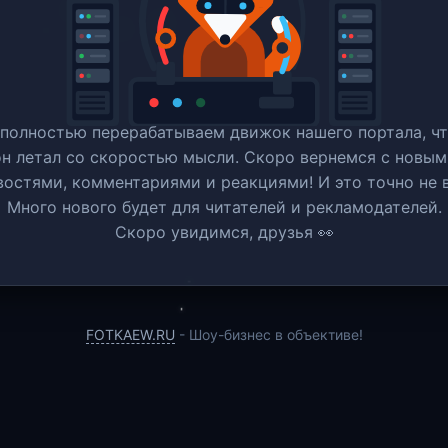
полностью перерабатываем движок нашего портала, ч
он летал со скоростью мысли. Скоро вернемся c новым
востями, комментариями и реакциями! И это точно не в
Много нового будет для читателей и рекламодателей.
Скоро увидимся, друзья 👀
FOTKAEW.RU
- Шоу-бизнес в объективе!