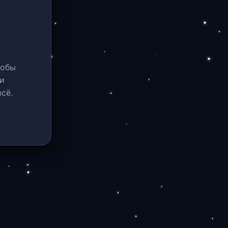
тобы
и
сё.