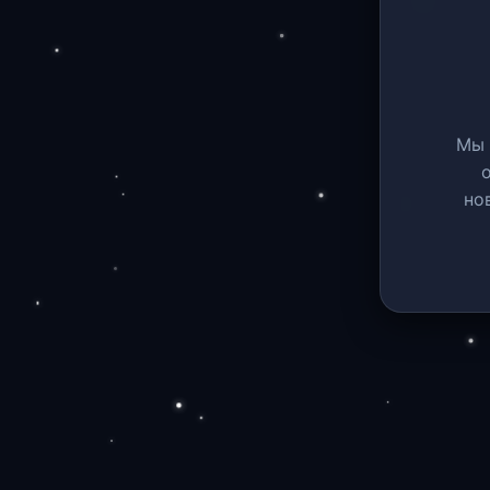
Мы 
но