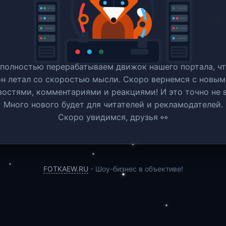
полностью перерабатываем движок нашего портала, ч
он летал со скоростью мысли. Скоро вернемся c новым
востями, комментариями и реакциями! И это точно не в
Много нового будет для читателей и рекламодателей.
Скоро увидимся, друзья 👀
FOTKAEW.RU
- Шоу-бизнес в объективе!