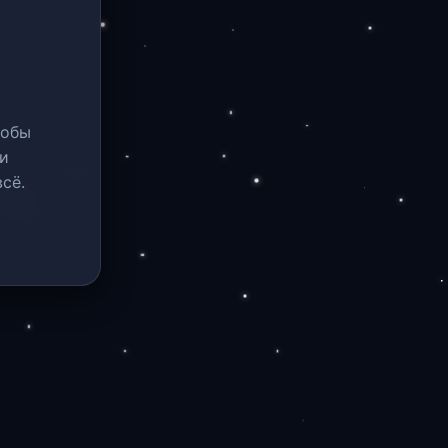
тобы
и
сё.