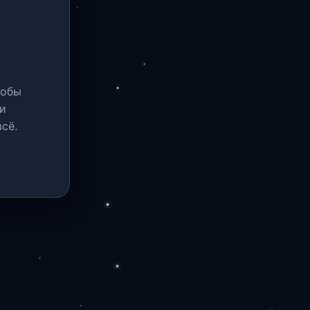
тобы
и
сё.