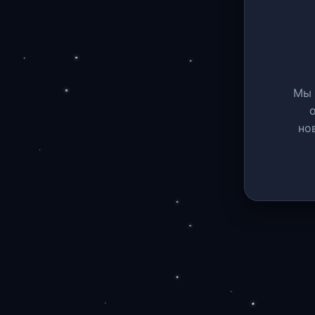
Мы 
но