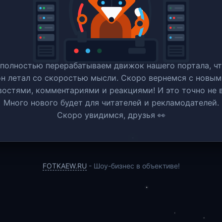
полностью перерабатываем движок нашего портала, ч
он летал со скоростью мысли. Скоро вернемся c новым
востями, комментариями и реакциями! И это точно не в
Много нового будет для читателей и рекламодателей.
Скоро увидимся, друзья 👀
FOTKAEW.RU
- Шоу-бизнес в объективе!