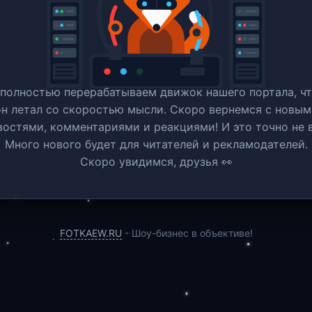
полностью перерабатываем движок нашего портала, ч
он летал со скоростью мысли. Скоро вернемся c новым
востями, комментариями и реакциями! И это точно не в
Много нового будет для читателей и рекламодателей.
Скоро увидимся, друзья 👀
FOTKAEW.RU
- Шоу-бизнес в объективе!