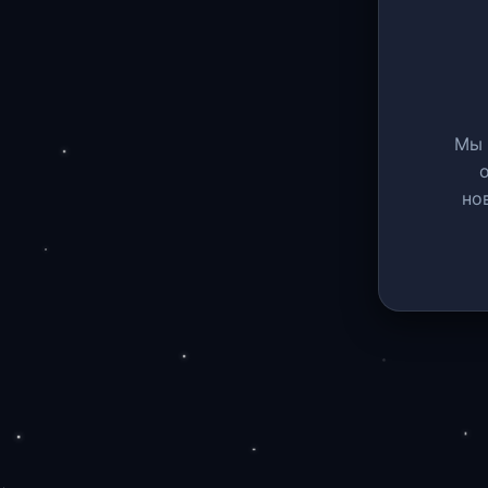
Мы 
но