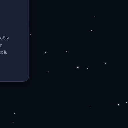
тобы
и
сё.