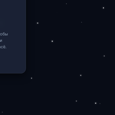
тобы
и
сё.