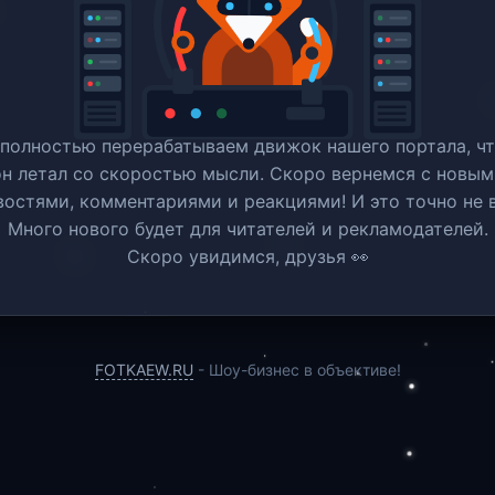
полностью перерабатываем движок нашего портала, ч
он летал со скоростью мысли. Скоро вернемся c новым
востями, комментариями и реакциями! И это точно не в
Много нового будет для читателей и рекламодателей.
Скоро увидимся, друзья 👀
FOTKAEW.RU
- Шоу-бизнес в объективе!