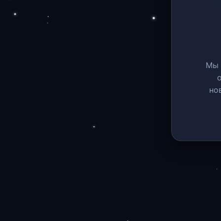
Мы 
но