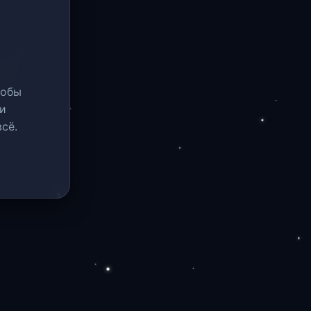
тобы
и
сё.