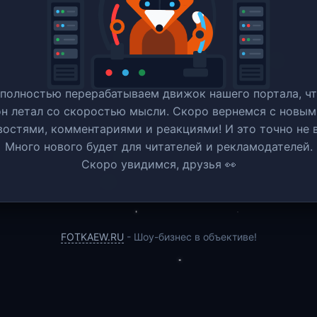
полностью перерабатываем движок нашего портала, ч
он летал со скоростью мысли. Скоро вернемся c новым
востями, комментариями и реакциями! И это точно не в
Много нового будет для читателей и рекламодателей.
Скоро увидимся, друзья 👀
FOTKAEW.RU
- Шоу-бизнес в объективе!