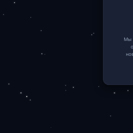
Мы 
но