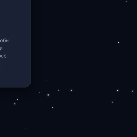
тобы
и
сё.