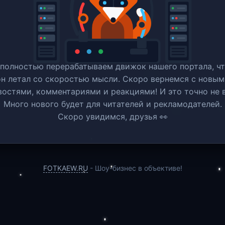
полностью перерабатываем движок нашего портала, ч
он летал со скоростью мысли. Скоро вернемся c новым
востями, комментариями и реакциями! И это точно не в
Много нового будет для читателей и рекламодателей.
Скоро увидимся, друзья 👀
FOTKAEW.RU
- Шоу-бизнес в объективе!