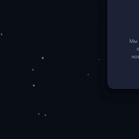
Мы 
но