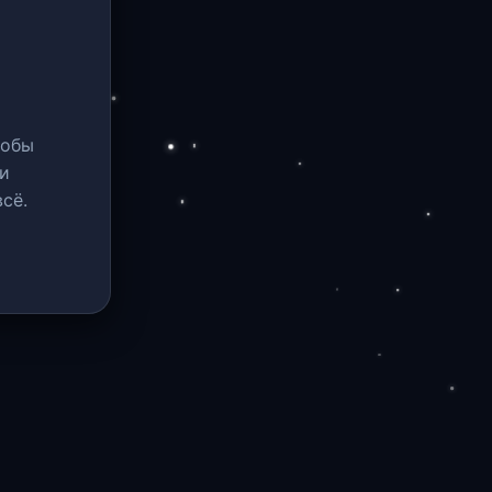
тобы
и
сё.