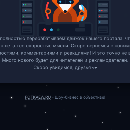
полностью перерабатываем движок нашего портала, ч
он летал со скоростью мысли. Скоро вернемся c новым
востями, комментариями и реакциями! И это точно не в
Много нового будет для читателей и рекламодателей.
Скоро увидимся, друзья 👀
FOTKAEW.RU
- Шоу-бизнес в объективе!