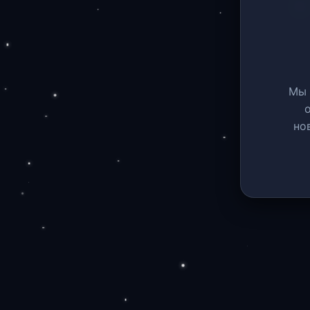
Мы 
но