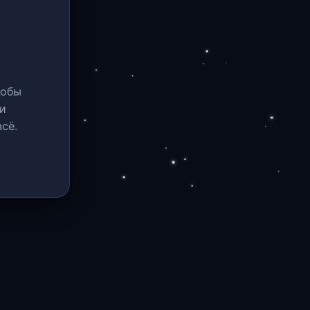
тобы
и
сё.