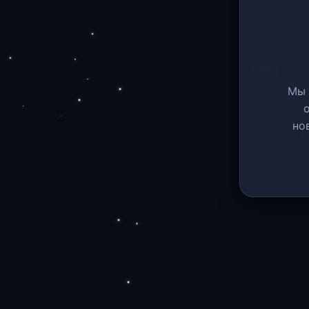
Мы 
но