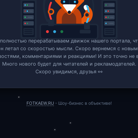
полностью перерабатываем движок нашего портала, ч
он летал со скоростью мысли. Скоро вернемся c новым
востями, комментариями и реакциями! И это точно не в
Много нового будет для читателей и рекламодателей.
Скоро увидимся, друзья 👀
FOTKAEW.RU
- Шоу-бизнес в объективе!