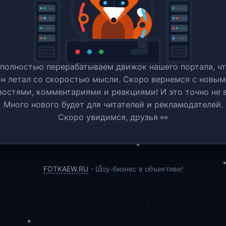
полностью перерабатываем движок нашего портала, ч
он летал со скоростью мысли. Скоро вернемся c новым
востями, комментариями и реакциями! И это точно не в
Много нового будет для читателей и рекламодателей.
Скоро увидимся, друзья 👀
FOTKAEW.RU
- Шоу-бизнес в объективе!