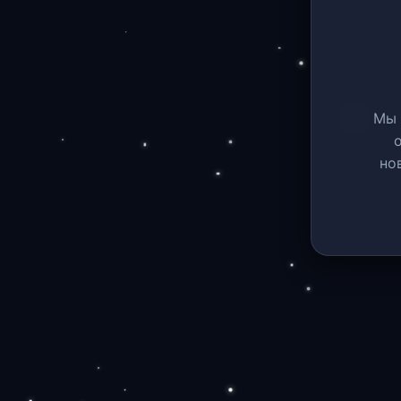
Мы 
но