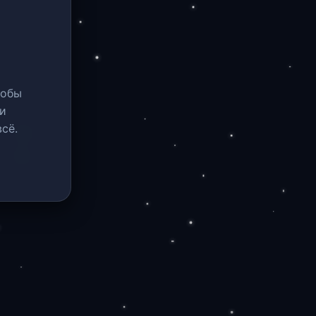
тобы
и
сё.