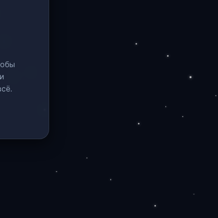
тобы
и
сё.