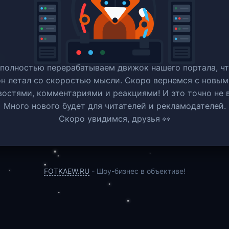
полностью перерабатываем движок нашего портала, ч
он летал со скоростью мысли. Скоро вернемся c новым
востями, комментариями и реакциями! И это точно не в
Много нового будет для читателей и рекламодателей.
Скоро увидимся, друзья 👀
FOTKAEW.RU
- Шоу-бизнес в объективе!