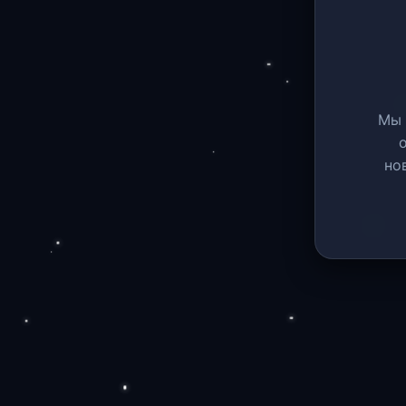
Мы 
но