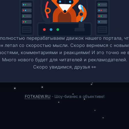
полностью перерабатываем движок нашего портала, ч
он летал со скоростью мысли. Скоро вернемся c новым
востями, комментариями и реакциями! И это точно не в
Много нового будет для читателей и рекламодателей.
Скоро увидимся, друзья 👀
FOTKAEW.RU
- Шоу-бизнес в объективе!