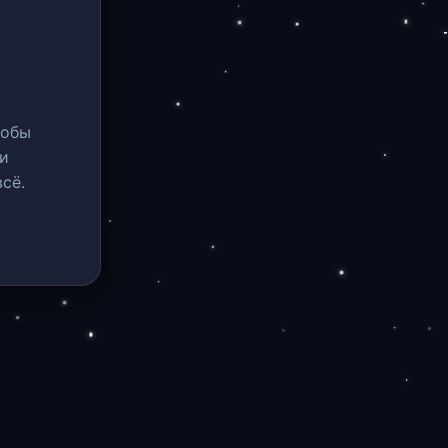
тобы
и
сё.