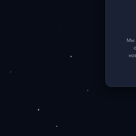
Мы 
но