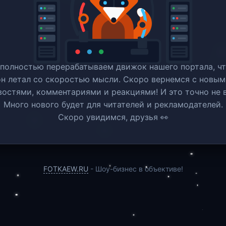
полностью перерабатываем движок нашего портала, ч
он летал со скоростью мысли. Скоро вернемся c новым
востями, комментариями и реакциями! И это точно не в
Много нового будет для читателей и рекламодателей.
Скоро увидимся, друзья 👀
FOTKAEW.RU
- Шоу-бизнес в объективе!