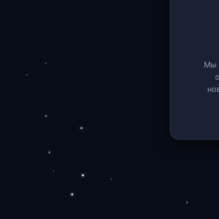
Мы 
но