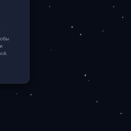
тобы
и
сё.