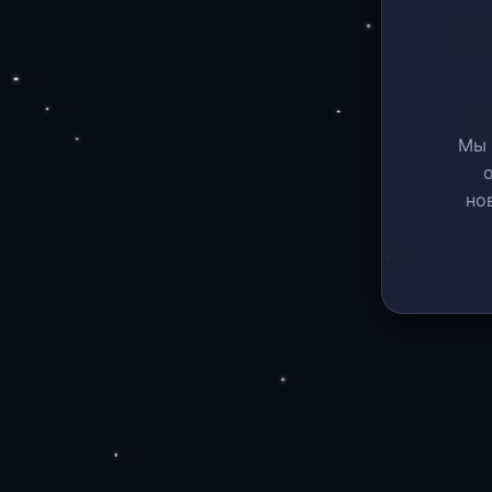
Мы 
но