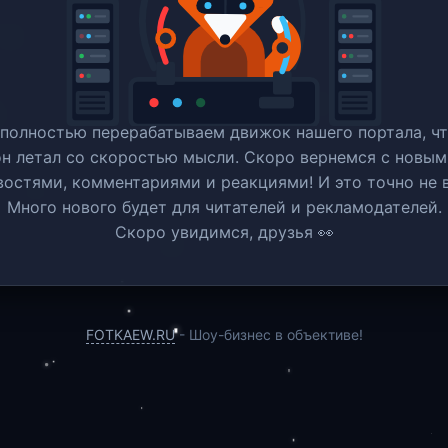
полностью перерабатываем движок нашего портала, ч
он летал со скоростью мысли. Скоро вернемся c новым
востями, комментариями и реакциями! И это точно не в
Много нового будет для читателей и рекламодателей.
Скоро увидимся, друзья 👀
FOTKAEW.RU
- Шоу-бизнес в объективе!