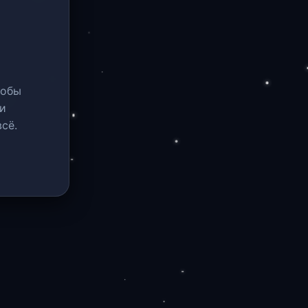
тобы
и
сё.