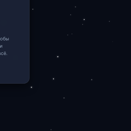
тобы
и
сё.