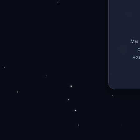
Мы 
но