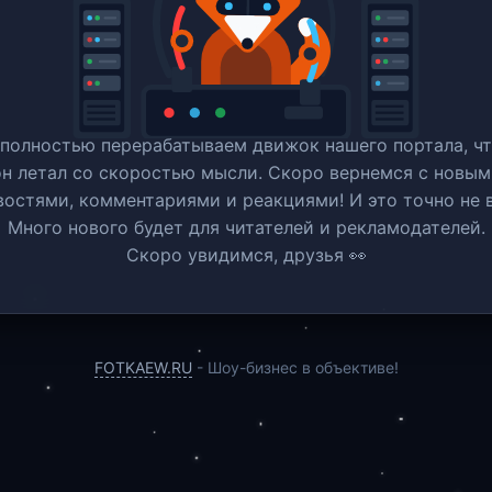
полностью перерабатываем движок нашего портала, ч
он летал со скоростью мысли. Скоро вернемся c новым
востями, комментариями и реакциями! И это точно не в
Много нового будет для читателей и рекламодателей.
Скоро увидимся, друзья 👀
FOTKAEW.RU
- Шоу-бизнес в объективе!