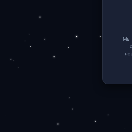
Мы 
но