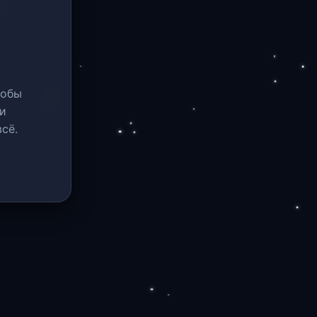
тобы
и
сё.