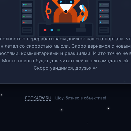
полностью перерабатываем движок нашего портала, ч
он летал со скоростью мысли. Скоро вернемся c новым
востями, комментариями и реакциями! И это точно не в
Много нового будет для читателей и рекламодателей.
Скоро увидимся, друзья 👀
FOTKAEW.RU
- Шоу-бизнес в объективе!