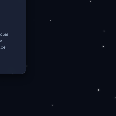
тобы
и
сё.