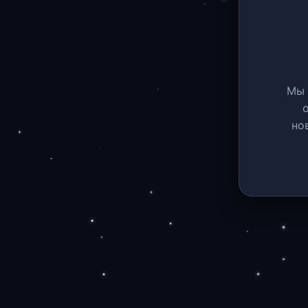
Мы 
но