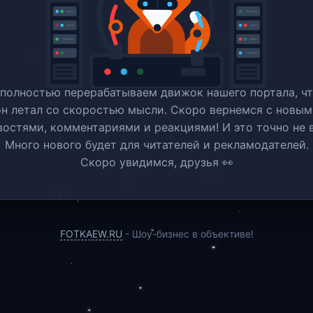
полностью перерабатываем движок нашего портала, ч
он летал со скоростью мысли. Скоро вернемся c новым
востями, комментариями и реакциями! И это точно не в
Много нового будет для читателей и рекламодателей.
Скоро увидимся, друзья 👀
FOTKAEW.RU
- Шоу-бизнес в объективе!